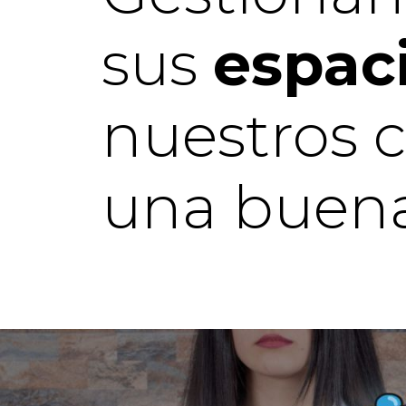
sus
espac
nuestros 
una buena 